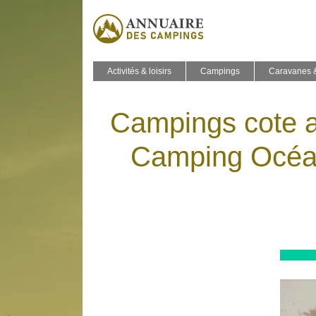
Activités & loisirs
Campings
Caravanes 
Campings cote at
Camping Océa