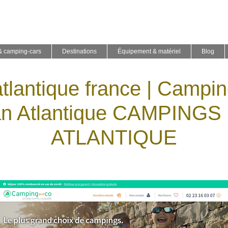
& camping-cars
Destinations
Équipement & matériel
Blog
lantique france | Campin
n Atlantique CAMPING
ATLANTIQUE