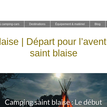
& camping-cars
Destinations
Équipement & matériel
Blog
ai­se | Départ pour l’ave
saint blaise