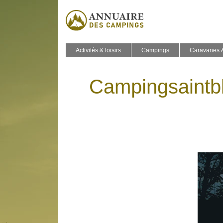
Activités & loisirs
Campings
Caravanes 
Cam­pingsaintbl